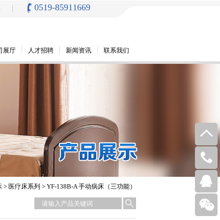
0519-85911669
h
司展厅
人才招聘
新闻资讯
联系我们
0519-
示
>
医疗床系列
> YF-138B-A 手动病床（三功能）
859116
1558107