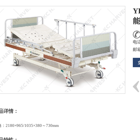
Y
电话
邮
品详情：
：2180×965/1035×380～730mm
品特性：