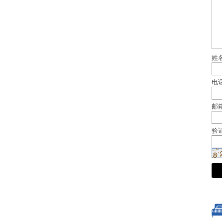
姓
电
邮
验