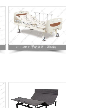
YF-128B-B 手动病床（两功能）